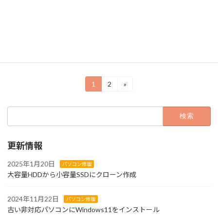
立ち上げました。業者に何十万円も払う予算が
ないので、マニュアルと格闘しながら苦労の末
に完成したホームページです。 今どきのホーム
ページ作 […]
続きを読む
投
1
2
»
固
固
定
定
稿
ペ
ペ
検
ー
ー
の
索:
ジ
ジ
ペ
更新情報
ー
ジ
2025年1月20日
パソコン修理
大容量HDDから小容量SSDにクローン作成
送
り
2024年11月22日
パソコン修理
古い非対応パソコンにWindows11をインストール